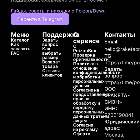
Гайды, советы и находки с Poizon/Dewu
Перейти в Telegram
Меню
Поддержка
О
Контакты
Каталог
Задать
сервисе
Email:
Как
вопрос
О
заказать
Как
hello@raketacn
PoizonBox
FAQ
выбрать
Проверка
TG:
размер
оригинальности
Возврат
https://t.me/p
Политика в
товара
отношении
Задать
Отзывы
конфиденциальности
клиентов
вопрос
и обработки
персональных
https://t.me/p
данных
ООО
Согласие на
предоставление
«РАКЕТА-
прав на
СИЭН»
обработку и
передачу
ИНН:
персональных
9703190841
данных третьим
лицам
Юридический
Согласие
адрес:
на рекламу
Оферта
Москва,