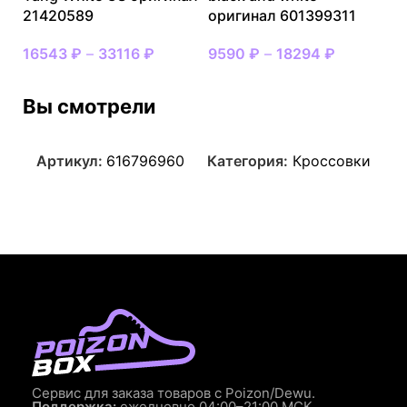
21420589
оригинал 601399311
16543
₽
–
33116
₽
9590
₽
–
18294
₽
Вы смотрели
Артикул:
616796960
Категория:
Кроссовки
Сервис для заказа товаров с Poizon/Dewu.
Поддержка:
ежедневно 04:00–21:00 МСК