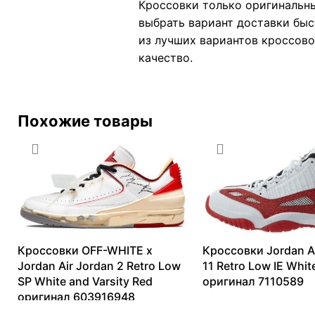
Кроссовки только оригинальны
выбрать вариант доставки быс
из лучших вариантов кроссовок
качество.
Похожие товары
Кроссовки OFF-WHITE x
Кроссовки Jordan A
Jordan Air Jordan 2 Retro Low
11 Retro Low IE Whi
SP White and Varsity Red
оригинал 7110589
оригинал 603916948
11635
₽
–
21988
₽