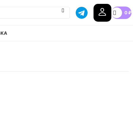
0
₽
ВКА
Court Borough Low 2 GS привозим с гарантией
бой город России, доступные цены.
.5
37.5
38
38.5
39
40