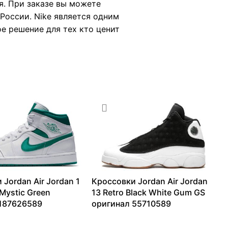
я. При заказе вы можете
России. Nike является одним
ое решение для тех кто ценит
 Jordan Air Jordan 1
Кроссовки Jordan Air Jordan
 Mystic Green
13 Retro Black White Gum GS
 187626589
оригинал 55710589
21975
₽
6478
₽
–
20106
₽