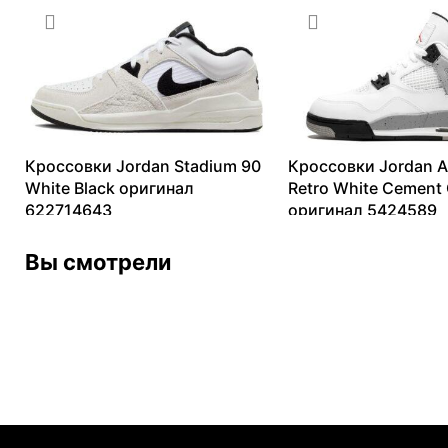
13099
₽
–
82158
₽
Кроссовки Jordan Stadium 90
Кроссовки Jordan Ai
White Black оригинал
Retro White Cement
622714643
оригинал 5424589
6333
₽
–
17166
₽
14154
₽
–
42051
₽
Вы смотрели