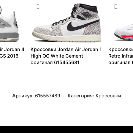
r Jordan 4
Кроссовки Jordan Air Jordan 1
Кроссовки
 GS 2016
High OG White Cement
Retro Infr
оригинал 615455681
оригинал
9183
₽
–
36199
₽
13099
₽
Артикул:
615557489
Категория:
Кроссовки