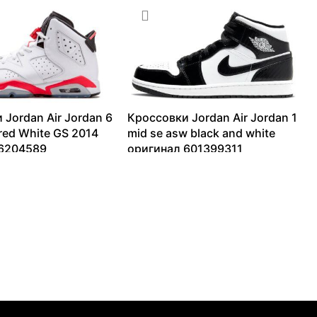
 Jordan Air Jordan 6
Кроссовки Jordan Air Jordan 1
ared White GS 2014
mid se asw black and white
 6204589
оригинал 601399311
–
40120
₽
9448
₽
–
18011
₽