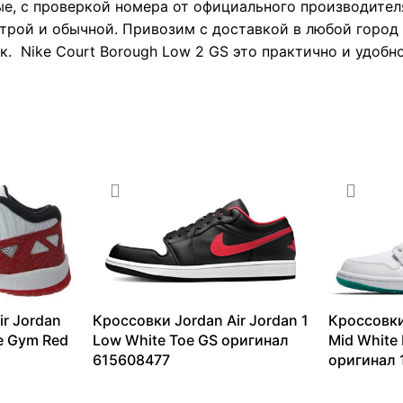
е, с проверкой номера от официального производител
трой и обычной. Привозим с доставкой в любой город 
. Nike Court Borough Low 2 GS это практично и удобн
ir Jordan
Кроссовки Jordan Air Jordan 1
Кроссовки
te Gym Red
Low White Toe GS оригинал
Mid White
615608477
оригинал
9365
₽
–
13099
₽
9620
₽
–