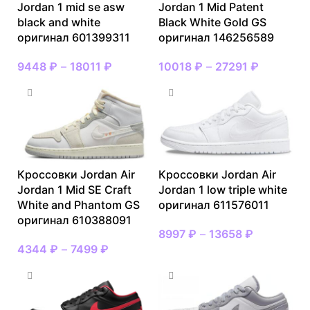
Jordan 1 mid se asw
Jordan 1 Mid Patent
black and white
Black White Gold GS
оригинал 601399311
оригинал 146256589
9448
₽
–
18011
₽
10018
₽
–
27291
₽
Кроссовки Jordan Air
Кроссовки Jordan Air
Jordan 1 Mid SE Craft
Jordan 1 low triple white
White and Phantom GS
оригинал 611576011
оригинал 610388091
8997
₽
–
13658
₽
4344
₽
–
7499
₽