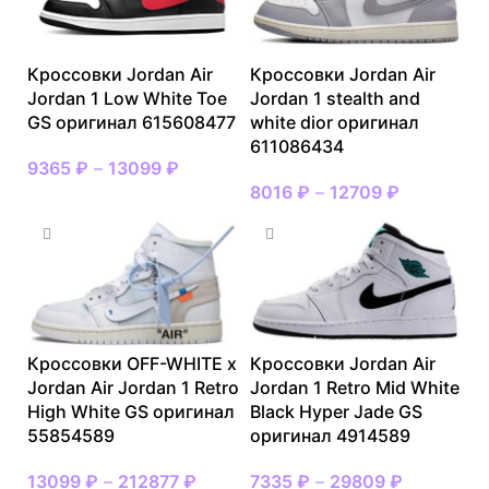
Кроссовки Jordan Air
Кроссовки Jordan Air
Jordan 1 Low White Toe
Jordan 1 stealth and
GS оригинал 615608477
white dior оригинал
611086434
9365
₽
–
13099
₽
8016
₽
–
12709
₽
Кроссовки OFF-WHITE x
Кроссовки Jordan Air
Jordan Air Jordan 1 Retro
Jordan 1 Retro Mid White
High White GS оригинал
Black Hyper Jade GS
55854589
оригинал 4914589
13099
₽
–
212877
₽
7335
₽
–
29809
₽