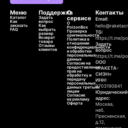
Меню
Поддержка
О
Контакты
Каталог
Задать
сервисе
Email:
Как
вопрос
О
заказать
Как
hello@raketacn
PoizonBox
FAQ
выбрать
Проверка
TG:
размер
оригинальности
Возврат
https://t.me/p
Политика в
товара
отношении
Задать
Отзывы
конфиденциальности
клиентов
вопрос
и обработки
персональных
https://t.me/p
данных
ООО
Согласие на
предоставление
«РАКЕТА-
прав на
СИЭН»
обработку и
передачу
ИНН:
персональных
9703190841
данных третьим
лицам
Юридический
Согласие
адрес:
на рекламу
Оферта
Москва,
наб.
Пресненская,
д.12,
помещение