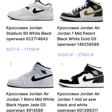
Кроссовки Jordan
Кроссовки Jordan Air
Stadium 90 White Black
Jordan 1 Mid Patent
оригинал 622714643
Black White Gold GS
оригинал 146256589
6377
₽
–
17166
₽
10091
₽
–
27501
₽
Кроссовки Jordan Air
Кроссовки Jordan Air
Jordan 1 Retro Mid White
Jordan 1 mid se asw
Black Hyper Jade GS
black and white
оригинал 4914589
оригинал 601399311