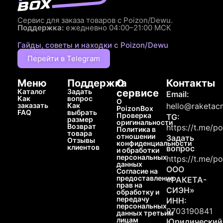
Сервис для заказа товаров с Poizon/Dewu.
Поддержка:
ежедневно 04:00–21:00 МСК
Гайды, советы и находки с Poizon/Dewu
Перейти в Telegram
Меню
Поддержка
О
Контакты
Каталог
Задать
сервисе
Email:
Как
вопрос
О
заказать
Как
hello@raketacn
PoizonBox
FAQ
выбрать
Проверка
TG:
размер
оригинальности
Возврат
https://t.me/p
Политика в
товара
отношении
Задать
Отзывы
конфиденциальности
клиентов
вопрос
и обработки
персональных
https://t.me/p
данных
ООО
Согласие на
предоставление
«РАКЕТА-
прав на
СИЭН»
обработку и
передачу
ИНН:
персональных
9703190841
данных третьим
лицам
Юридический