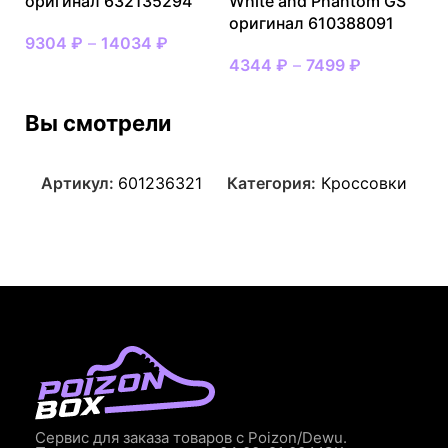
оригинал 632135294
White and Phantom GS
оригинал 610388091
9304
₽
–
14034
₽
4344
₽
–
7499
₽
Вы смотрели
Артикул:
601236321
Категория:
Кроссовки
Сервис для заказа товаров с Poizon/Dewu.