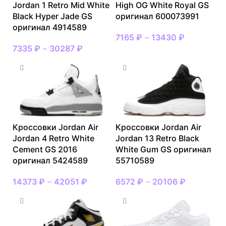
Jordan 1 Retro Mid White
High OG White Royal GS
Black Hyper Jade GS
оригинал 600073991
оригинал 4914589
7165
₽
–
13430
₽
7335
₽
–
30287
₽
Кроссовки Jordan Air
Кроссовки Jordan Air
Jordan 4 Retro White
Jordan 13 Retro Black
Cement GS 2016
White Gum GS оригинал
оригинал 5424589
55710589
14373
₽
–
42051
₽
6572
₽
–
20106
₽