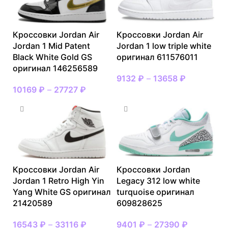
Кроссовки Jordan Air
Кроссовки Jordan Air
Jordan 1 Mid Patent
Jordan 1 low triple white
Black White Gold GS
оригинал 611576011
оригинал 146256589
9132
₽
–
13658
₽
10169
₽
–
27727
₽
Кроссовки Jordan Air
Кроссовки Jordan
Jordan 1 Retro High Yin
Legacy 312 low white
Yang White GS оригинал
turquoise оригинал
21420589
609828625
16543
₽
–
33116
₽
9401
₽
–
27390
₽