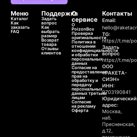
Меню
Поддержка
О
Контакты
Каталог
Задать
сервисе
Email:
Как
вопрос
О
заказать
Как
hello@raketacn
PoizonBox
FAQ
выбрать
Проверка
TG:
размер
оригинальности
Возврат
https://t.me/p
Политика в
товара
отношении
Задать
Отзывы
конфиденциальности
клиентов
вопрос
и обработки
персональных
https://t.me/p
данных
ООО
Согласие на
предоставление
«РАКЕТА-
прав на
СИЭН»
обработку и
передачу
ИНН:
персональных
9703190841
данных третьим
лицам
Юридический
Согласие
адрес:
на рекламу
Оферта
Москва,
наб.
Пресненская,
д.12,
помещение