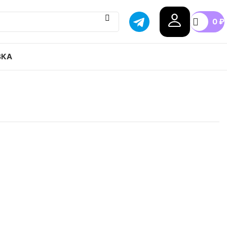
0
₽
ВКА
Court Legacy Next Nature привозим с гарантией
бой город России, доступные цены.
0
40.5
41
42
42.5
43
+4