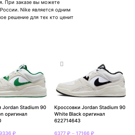
я. При заказе вы можете
России. Nike является одним
ное решение для тех кто ценит
 Jordan Stadium 90
Кроссовки Jordan Stadium 90
en оригинал
White Black оригинал
0
622714643
9336
₽
6377
₽
–
17166
₽