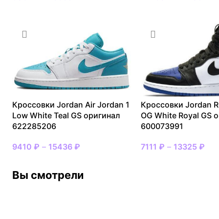
Кроссовки Jordan Air Jordan 1
Кроссовки Jordan R
Low White Teal GS оригинал
OG White Royal GS 
622285206
600073991
9410
₽
–
15436
₽
7111
₽
–
13325
₽
Вы смотрели