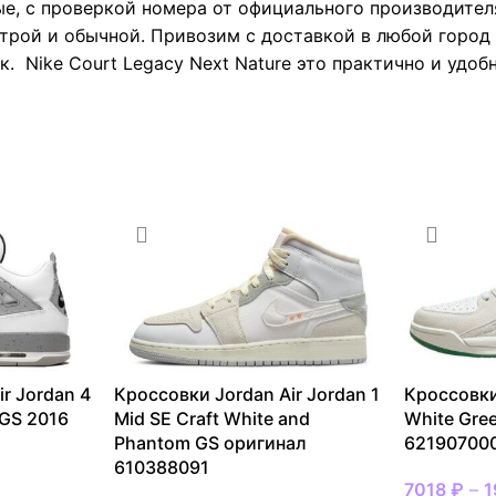
е, с проверкой номера от официального производител
трой и обычной. Привозим с доставкой в любой город 
. Nike Court Legacy Next Nature это практично и удоб
r Jordan 4
Кроссовки Jordan Air Jordan 1
Кроссовки
 GS 2016
Mid SE Craft White and
White Gre
Phantom GS оригинал
62190700
610388091
7018
₽
–
1