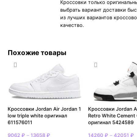
Кроссовки только оригинальны
выбрать вариант доставки быс
из лучших вариантов кроссовок
качество.
Похожие товары
Кроссовки Jordan Air Jordan 1
Кроссовки Jordan Ai
low triple white оригинал
Retro White Cement
611576011
оригинал 5424589
9062
₽
–
13658
₽
14260
₽
–
42051
₽