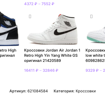
4372
₽
–
7552
₽
etro High
Кроссовки Jordan Air Jordan 1
Кроссовки
оригинал
Retro High Yin Yang White GS
low white 
оригинал 21420589
60982862
16411
₽
–
32846
₽
9329
₽
–
Артикул:
621084584
Категория:
Кроссовки