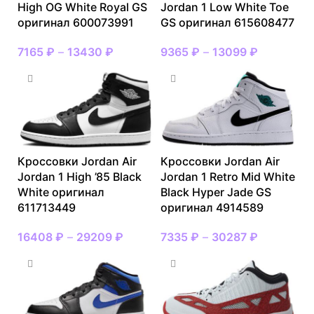
High OG White Royal GS
Jordan 1 Low White Toe
оригинал 600073991
GS оригинал 615608477
7165
₽
–
13430
₽
9365
₽
–
13099
₽
Кроссовки Jordan Air
Кроссовки Jordan Air
Jordan 1 High ’85 Black
Jordan 1 Retro Mid White
White оригинал
Black Hyper Jade GS
611713449
оригинал 4914589
16408
₽
–
29209
₽
7335
₽
–
30287
₽