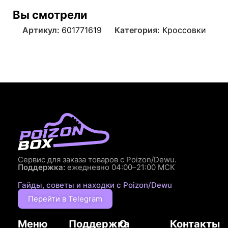
Вы смотрели
Артикул:
601771619
Категория:
Кроссовки
Сервис для заказа товаров с Poizon/Dewu.
Поддержка:
ежедневно 04:00–21:00 МСК
Гайды, советы и находки с Poizon/Dewu
Перейти в Telegram
Меню
Поддержка
О
Контакты