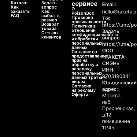
Каталог
Задать
сервисе
Email:
Как
вопрос
О
заказать
Как
hello@raketacn
PoizonBox
FAQ
выбрать
Проверка
TG:
размер
оригинальности
Возврат
https://t.me/p
Политика в
товара
отношении
Задать
Отзывы
конфиденциальности
клиентов
вопрос
и обработки
персональных
https://t.me/p
данных
ООО
Согласие на
предоставление
«РАКЕТА-
прав на
СИЭН»
обработку и
передачу
ИНН:
персональных
9703190841
данных третьим
лицам
Юридический
Согласие
адрес:
на рекламу
Оферта
Москва,
наб.
Пресненская,
д.12,
помещение
11/45