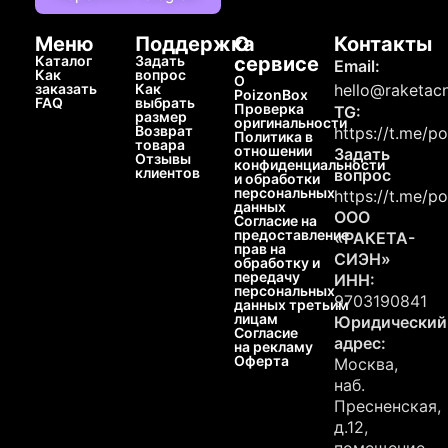
Меню
Поддержка
О
Контакты
Каталог
Задать
сервисе
Email:
Как
вопрос
О
заказать
Как
hello@raketacn
PoizonBox
FAQ
выбрать
Проверка
TG:
размер
оригинальности
Возврат
https://t.me/p
Политика в
товара
отношении
Задать
Отзывы
конфиденциальности
клиентов
вопрос
и обработки
персональных
https://t.me/p
данных
ООО
Согласие на
предоставление
«РАКЕТА-
прав на
СИЭН»
обработку и
передачу
ИНН:
персональных
9703190841
данных третьим
лицам
Юридический
Согласие
адрес:
на рекламу
Оферта
Москва,
наб.
Пресненская,
д.12,
помещение