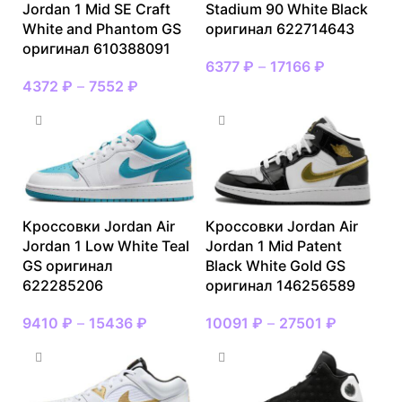
Jordan 1 Mid SE Craft
Stadium 90 White Black
White and Phantom GS
оригинал 622714643
оригинал 610388091
6377
₽
–
17166
₽
4372
₽
–
7552
₽
Кроссовки Jordan Air
Кроссовки Jordan Air
Jordan 1 Low White Teal
Jordan 1 Mid Patent
GS оригинал
Black White Gold GS
622285206
оригинал 146256589
9410
₽
–
15436
₽
10091
₽
–
27501
₽