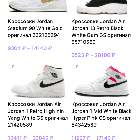
Кроссовки Jordan
Кроссовки Jordan Air
Stadium 90 White Gold
Jordan 13 Retro Black
оригинал 632135294
White Gum GS оригинал
55710589
9304
₽
–
14140
₽
6523
₽
–
20106
₽
Кроссовки Jordan Air
Кроссовки Jordan Air
Jordan 1 Retro High Yin
Jordan 1 Mid White Black
Yang White GS оригинал
Hyper Pink GS оригинал
21420589
84342589
16411
₽
–
32846
₽
11227
₽
–
17146
₽