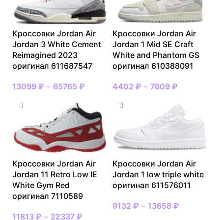
Кроссовки Jordan Air
Кроссовки Jordan Air
Jordan 3 White Cement
Jordan 1 Mid SE Craft
Reimagined 2023
White and Phantom GS
оригинал 611687547
оригинал 610388091
13099
₽
–
65765
₽
4402
₽
–
7609
₽
Кроссовки Jordan Air
Кроссовки Jordan Air
Jordan 11 Retro Low IE
Jordan 1 low triple white
White Gym Red
оригинал 611576011
оригинал 7110589
9132
₽
–
13658
₽
11813
₽
–
22337
₽