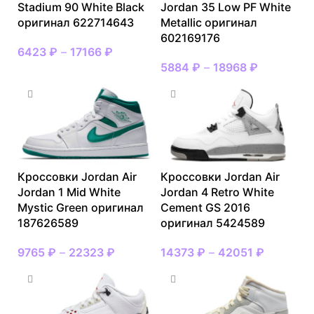
Stadium 90 White Black
Jordan 35 Low PF White
оригинал 622714643
Metallic оригинал
602169176
6423
₽
–
17166
₽
5884
₽
–
18968
₽
Кроссовки Jordan Air
Кроссовки Jordan Air
Jordan 1 Mid White
Jordan 4 Retro White
Mystic Green оригинал
Cement GS 2016
187626589
оригинал 5424589
9765
₽
–
22323
₽
14373
₽
–
42051
₽