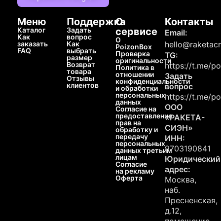
Меню
Поддержка
О
Контакты
Каталог
Задать
сервисе
Email:
Как
вопрос
О
заказать
Как
hello@raketacn
PoizonBox
FAQ
выбрать
Проверка
TG:
размер
оригинальности
Возврат
https://t.me/p
Политика в
товара
отношении
Задать
Отзывы
конфиденциальности
клиентов
вопрос
и обработки
персональных
https://t.me/p
данных
ООО
Согласие на
предоставление
«РАКЕТА-
прав на
СИЭН»
обработку и
передачу
ИНН:
персональных
9703190841
данных третьим
лицам
Юридический
Согласие
адрес:
на рекламу
Оферта
Москва,
наб.
Пресненская,
д.12,
помещение