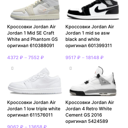
Кроссовки Jordan Air
Кроссовки Jordan Air
Jordan 1 Mid SE Craft
Jordan 1 mid se asw
White and Phantom GS
black and white
оригинал 610388091
оригинал 601399311
4372
₽
–
7552
₽
9517
₽
–
18148
₽
Кроссовки Jordan Air
Кроссовки Jordan Air
Jordan 1 low triple white
Jordan 4 Retro White
оригинал 611576011
Cement GS 2016
оригинал 5424589
9062
₽
–
13658
₽