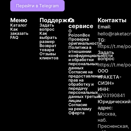
Перейти в Telegram
Меню
Поддержка
О
Контакты
Каталог
Задать
сервисе
Email:
Как
вопрос
О
заказать
Как
hello@raketacn
PoizonBox
FAQ
выбрать
Проверка
TG:
размер
оригинальности
Возврат
https://t.me/p
Политика в
товара
отношении
Задать
Отзывы
конфиденциальности
клиентов
вопрос
и обработки
персональных
https://t.me/p
данных
ООО
Согласие на
предоставление
«РАКЕТА-
прав на
СИЭН»
обработку и
передачу
ИНН:
персональных
9703190841
данных третьим
лицам
Юридический
Согласие
адрес:
на рекламу
Оферта
Москва,
наб.
Пресненская,