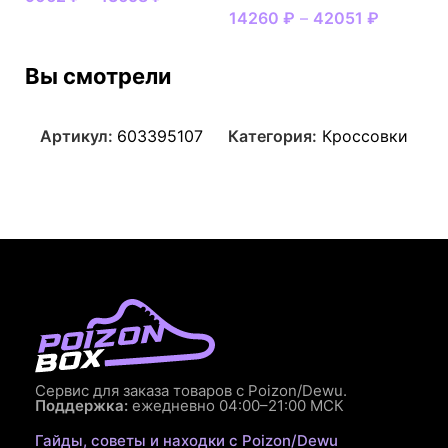
14260
₽
–
42051
₽
Вы смотрели
Артикул:
603395107
Категория:
Кроссовки
Сервис для заказа товаров с Poizon/Dewu.
Поддержка:
ежедневно 04:00–21:00 МСК
Гайды, советы и находки с Poizon/Dewu