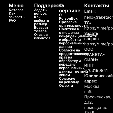
Меню
Поддержка
О
Контакты
Каталог
Задать
сервисе
Email:
Как
вопрос
О
заказать
Как
hello@raketacn
PoizonBox
FAQ
выбрать
Проверка
TG:
размер
оригинальности
Возврат
https://t.me/p
Политика в
товара
отношении
Задать
Отзывы
конфиденциальности
клиентов
вопрос
и обработки
персональных
https://t.me/p
данных
ООО
Согласие на
предоставление
«РАКЕТА-
прав на
СИЭН»
обработку и
передачу
ИНН:
персональных
9703190841
данных третьим
лицам
Юридический
Согласие
адрес:
на рекламу
Оферта
Москва,
наб.
Пресненская,
д.12,
помещение
11/45