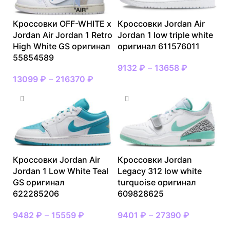
Кроссовки OFF-WHITE x
Кроссовки Jordan Air
Jordan Air Jordan 1 Retro
Jordan 1 low triple white
High White GS оригинал
оригинал 611576011
55854589
9132
₽
–
13658
₽
13099
₽
–
216370
₽
Кроссовки Jordan Air
Кроссовки Jordan
Jordan 1 Low White Teal
Legacy 312 low white
GS оригинал
turquoise оригинал
622285206
609828625
9482
₽
–
15559
₽
9401
₽
–
27390
₽