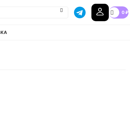
0
₽
ВКА
Court Royale привозим с гарантией оригинала,
оссии, доступные цены.
42
42.5
43
44
44.5
45