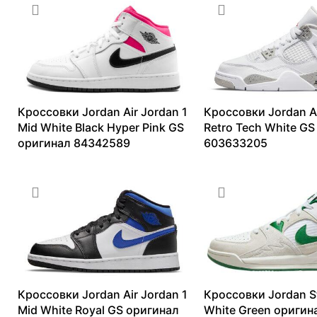
Кроссовки Jordan Air Jordan 1
Кроссовки Jordan Ai
Mid White Black Hyper Pink GS
Retro Tech White GS
оригинал 84342589
603633205
11227
₽
–
17146
₽
25845
₽
–
41799
₽
Кроссовки Jordan Air Jordan 1
Кроссовки Jordan S
Mid White Royal GS оригинал
White Green оригин