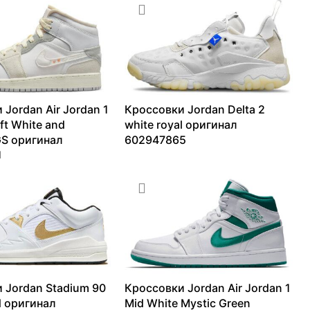
 Jordan Air Jordan 1
Кроссовки Jordan Delta 2
ft White and
white royal оригинал
S оригинал
602947865
1
12670
₽
–
15717
₽
7552
₽
 Jordan Stadium 90
Кроссовки Jordan Air Jordan 1
d оригинал
Mid White Mystic Green