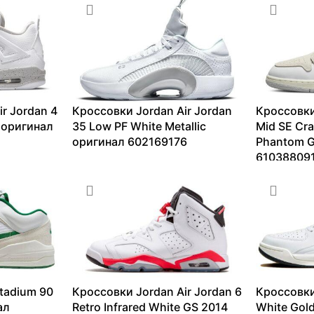
r Jordan 4
Кроссовки Jordan Air Jordan
Кроссовки
 оригинал
35 Low PF White Metallic
Mid SE Cra
оригинал 602169176
Phantom G
61038809
5842
₽
–
18816
₽
4372
₽
–
tadium 90
Кроссовки Jordan Air Jordan 6
Кроссовки
ал
Retro Infrared White GS 2014
White Gol