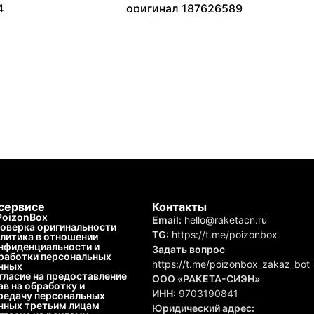
4
оригинал 187626589
14140
₽
9690
₽
–
22143
₽
сервисе
Контакты
PoizonBox
Email:
hello@raketacn.ru
оверка оригинальности
TG:
https://t.me/poizonbox
литика в отношении
нфиденциальности и
Задать вопрос
работки персональных
https://t.me/poizonbox_zakaz_bot
нных
гласие на предоставление
ООО «РАКЕТА-СИЭН»
ав на обработку и
ИНН:
9703190841
редачу персональных
нных третьим лицам
Юридический адрес: