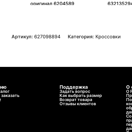
оригинал 6204589
63213529
13099
₽
–
40120
₽
9304
₽
–
Артикул:
627098894
Категория:
Кроссовки
ню
Поддержка
О 
алог
Задать вопрос
О 
 заказать
Как выбрать размер
Пр
Q
Возврат товара
По
Отзывы клиентов
ко
об
да
Со
пр
пе
да