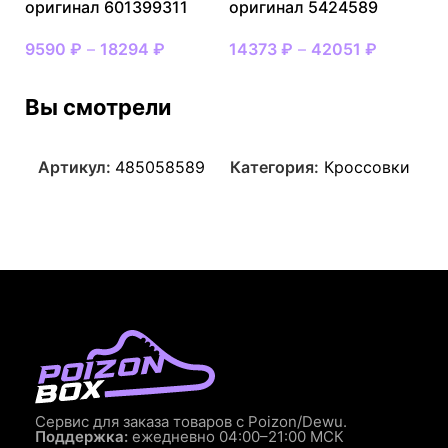
оригинал 601399311
оригинал 5424589
9590
₽
–
18294
₽
14373
₽
–
42051
₽
Вы смотрели
Артикул:
485058589
Категория:
Кроссовки
Сервис для заказа товаров с Poizon/Dewu.
Поддержка:
ежедневно 04:00–21:00 МСК