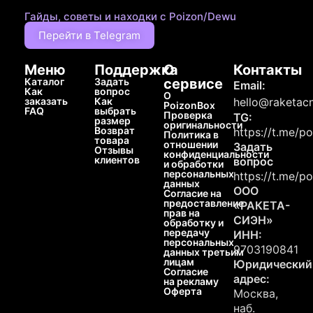
Гайды, советы и находки с Poizon/Dewu
Перейти в Telegram
Меню
Поддержка
О
Контакты
Каталог
Задать
сервисе
Email:
Как
вопрос
О
заказать
Как
hello@raketacn
PoizonBox
FAQ
выбрать
Проверка
TG:
размер
оригинальности
Возврат
https://t.me/p
Политика в
товара
отношении
Задать
Отзывы
конфиденциальности
клиентов
вопрос
и обработки
персональных
https://t.me/p
данных
ООО
Согласие на
предоставление
«РАКЕТА-
прав на
СИЭН»
обработку и
передачу
ИНН:
персональных
9703190841
данных третьим
лицам
Юридический
Согласие
адрес:
на рекламу
Оферта
Москва,
наб.