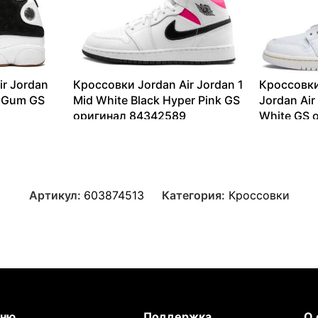
ir Jordan
Кроссовки Jordan Air Jordan 1
Кроссовки
e Gum GS
Mid White Black Hyper Pink GS
Jordan Air
оригинал 84342589
White GS 
11315
₽
–
17284
₽
13099
₽
Артикул:
603874513
Категория:
Кроссовки
ню
Поддержка
О 