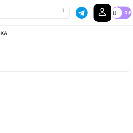
0
₽
ВКА
ourt Vapor Lite привозим с гарантией оригинала,
оссии, доступные цены.
.5
37.5
38
38.5
39
40
40.5