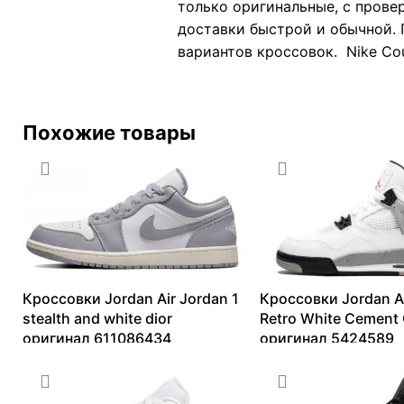
только оригинальные, с прове
доставки быстрой и обычной. 
вариантов кроссовок. Nike Cou
Похожие товары
Кроссовки Jordan Air Jordan 1
Кроссовки Jordan Ai
stealth and white dior
Retro White Cement
оригинал 611086434
оригинал 5424589
8135
₽
–
12905
₽
14373
₽
–
42051
₽