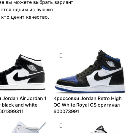
зе вы можете выбрать вариант
яется одним из лучших
 кто ценит качество.
 Jordan Air Jordan 1
Кроссовки Jordan Retro High
 black and white
OG White Royal GS оригинал
601399311
600073991
18294
₽
7165
₽
–
13430
₽