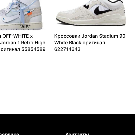
 OFF-WHITE x
Кроссовки Jordan Stadium 90
 Jordan 1 Retro High
White Black оригинал
оригинал 55854589
622714643
–
216370
₽
6423
₽
–
17166
₽
сервисе
Контакты