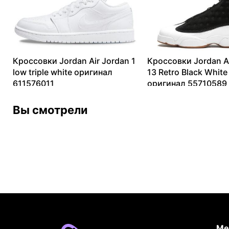
Кроссовки Jordan Air Jordan 1
Кроссовки Jordan A
low triple white оригинал
13 Retro Black Whit
611576011
оригинал 55710589
9132
₽
–
13658
₽
6572
₽
–
20106
₽
Вы смотрели
Ме