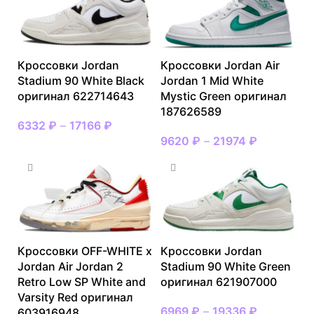
Кроссовки Jordan
Кроссовки Jordan Air
Stadium 90 White Black
Jordan 1 Mid White
оригинал 622714643
Mystic Green оригинал
187626589
6332
₽
–
17166
₽
9620
₽
–
21974
₽
Кроссовки OFF-WHITE x
Кроссовки Jordan
Jordan Air Jordan 2
Stadium 90 White Green
Retro Low SP White and
оригинал 621907000
Varsity Red оригинал
6969
₽
–
19336
₽
603916948