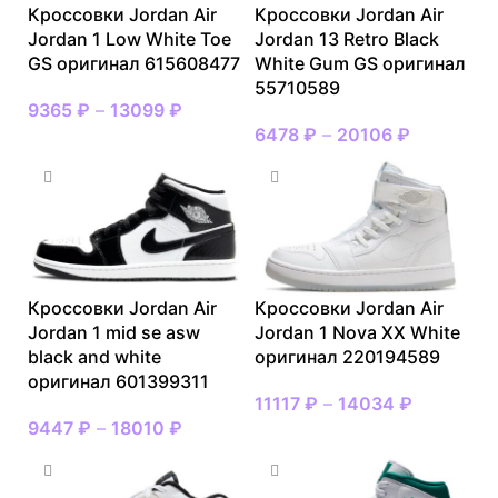
Кроссовки Jordan Air
Кроссовки Jordan Air
Jordan 1 Low White Toe
Jordan 13 Retro Black
GS оригинал 615608477
White Gum GS оригинал
55710589
9365
₽
–
13099
₽
6478
₽
–
20106
₽
Кроссовки Jordan Air
Кроссовки Jordan Air
Jordan 1 mid se asw
Jordan 1 Nova XX White
black and white
оригинал 220194589
оригинал 601399311
11117
₽
–
14034
₽
9447
₽
–
18010
₽