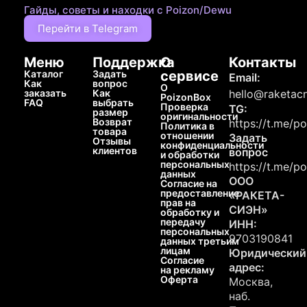
Гайды, советы и находки с Poizon/Dewu
Перейти в Telegram
Меню
Поддержка
О
Контакты
Каталог
Задать
сервисе
Email:
Как
вопрос
О
заказать
Как
hello@raketacn
PoizonBox
FAQ
выбрать
Проверка
TG:
размер
оригинальности
Возврат
https://t.me/p
Политика в
товара
отношении
Задать
Отзывы
конфиденциальности
клиентов
вопрос
и обработки
персональных
https://t.me/p
данных
ООО
Согласие на
предоставление
«РАКЕТА-
прав на
СИЭН»
обработку и
передачу
ИНН:
персональных
9703190841
данных третьим
лицам
Юридический
Согласие
адрес:
на рекламу
Оферта
Москва,
наб.