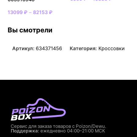
13099
₽
–
82153
₽
Вы смотрели
Артикул:
634371456
Категория:
Кроссовки
Сервис для заказа товаров с Poizon/Dewu.
Поддержка:
ежедневно 04:00–21:00 МСК