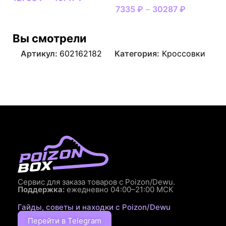
7335
₽
–
30287
₽
Вы смотрели
Артикул:
602162182
Категория:
Кроссовки
Сервис для заказа товаров с Poizon/Dewu.
Поддержка:
ежедневно 04:00–21:00 МСК
Гайды, советы и находки с Poizon/Dewu
Перейти в Telegram