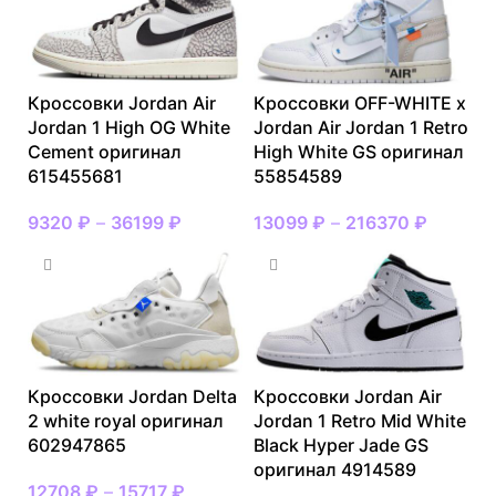
Кроссовки Jordan Air
Кроссовки OFF-WHITE x
Jordan 1 High OG White
Jordan Air Jordan 1 Retro
Cement оригинал
High White GS оригинал
615455681
55854589
9320
₽
–
36199
₽
13099
₽
–
216370
₽
Кроссовки Jordan Delta
Кроссовки Jordan Air
2 white royal оригинал
Jordan 1 Retro Mid White
602947865
Black Hyper Jade GS
оригинал 4914589
12708
₽
–
15717
₽