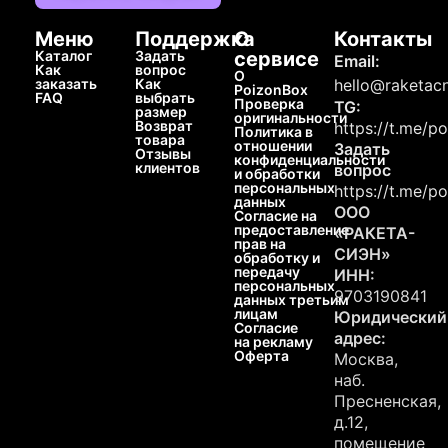
Меню
Поддержка
О
Контакты
Каталог
Задать
сервисе
Email:
Как
вопрос
О
заказать
Как
hello@raketacn
PoizonBox
FAQ
выбрать
Проверка
TG:
размер
оригинальности
Возврат
https://t.me/p
Политика в
товара
отношении
Задать
Отзывы
конфиденциальности
клиентов
вопрос
и обработки
персональных
https://t.me/p
данных
ООО
Согласие на
предоставление
«РАКЕТА-
прав на
СИЭН»
обработку и
передачу
ИНН:
персональных
9703190841
данных третьим
лицам
Юридический
Согласие
адрес:
на рекламу
Оферта
Москва,
наб.
Пресненская,
д.12,
помещение