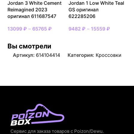
Jordan 3 White Cement
Jordan 1 Low White Teal
Reimagined 2023
GS оригинал
оригинал 611687547
622285206
13099
₽
–
65765
₽
9482
₽
–
15559
₽
Вы смотрели
Артикул:
614104414
Категория:
Кроссовки
Сервис для заказа товаров с Poizon/Dewu.