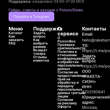
Поддержка:
ежедневно 04:00–21:00 МСК
Гайды, советы и находки с Poizon/Dewu
Перейти в Telegram
Меню
Поддержка
О
Контакты
Каталог
Задать
сервисе
Email:
Как
вопрос
О
заказать
Как
hello@raketacn
PoizonBox
FAQ
выбрать
Проверка
TG:
размер
оригинальности
Возврат
https://t.me/p
Политика в
товара
отношении
Задать
Отзывы
конфиденциальности
клиентов
вопрос
и обработки
персональных
https://t.me/p
данных
ООО
Согласие на
предоставление
«РАКЕТА-
прав на
СИЭН»
обработку и
передачу
ИНН:
персональных
9703190841
данных третьим
лицам
Юридический
Согласие
адрес:
на рекламу
Оферта
Москва,