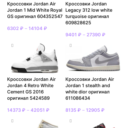
Кроссовки Jordan Air
Кроссовки Jordan
Jordan 1 Mid White Royal
Legacy 312 low white
GS оригинал 604352547
turquoise оригинал
609828625
6302
₽
–
14104
₽
9401
₽
–
27390
₽
Кроссовки Jordan Air
Кроссовки Jordan Air
Jordan 4 Retro White
Jordan 1 stealth and
Cement GS 2016
white dior оригинал
оригинал 5424589
611086434
14373
₽
–
42051
₽
8135
₽
–
12905
₽