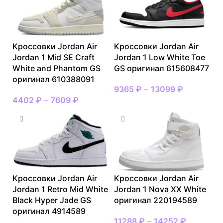
Кроссовки Jordan Air
Кроссовки Jordan Air
Jordan 1 Mid SE Craft
Jordan 1 Low White Toe
White and Phantom GS
GS оригинал 615608477
оригинал 610388091
9365
₽
–
13099
₽
4402
₽
–
7609
₽
Кроссовки Jordan Air
Кроссовки Jordan Air
Jordan 1 Retro Mid White
Jordan 1 Nova XX White
Black Hyper Jade GS
оригинал 220194589
оригинал 4914589
11288
₽
–
14252
₽