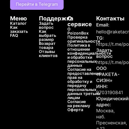
Перейти в Telegram
Меню
Поддержка
О
Контакты
Каталог
Задать
сервисе
Email:
Как
вопрос
О
заказать
Как
hello@raketacn
PoizonBox
FAQ
выбрать
Проверка
TG:
размер
оригинальности
Возврат
https://t.me/p
Политика в
товара
отношении
Задать
Отзывы
конфиденциальности
клиентов
вопрос
и обработки
персональных
https://t.me/p
данных
ООО
Согласие на
предоставление
«РАКЕТА-
прав на
СИЭН»
обработку и
передачу
ИНН:
персональных
9703190841
данных третьим
лицам
Юридический
Согласие
адрес:
на рекламу
Оферта
Москва,
наб.
Пресненская,
д.12,