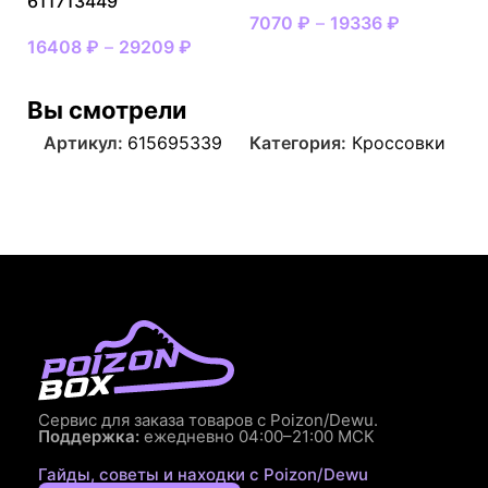
611713449
7070
₽
–
19336
₽
16408
₽
–
29209
₽
Вы смотрели
Артикул:
615695339
Категория:
Кроссовки
Сервис для заказа товаров с Poizon/Dewu.
Поддержка:
ежедневно 04:00–21:00 МСК
Гайды, советы и находки с Poizon/Dewu