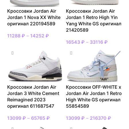
Кроссовки Jordan Air
Кроссовки Jordan Air
Jordan 1 Nova XX White
Jordan 1 Retro High Yin
оригинал 220194589
Yang White GS оригинал
21420589
11288
₽
–
14252
₽
16543
₽
–
33116
₽
Кроссовки Jordan Air
Кроссовки OFF-WHITE x
Jordan 3 White Cement
Jordan Air Jordan 1 Retro
Reimagined 2023
High White GS оригинал
оригинал 611687547
55854589
13099
₽
–
65765
₽
13099
₽
–
216370
₽