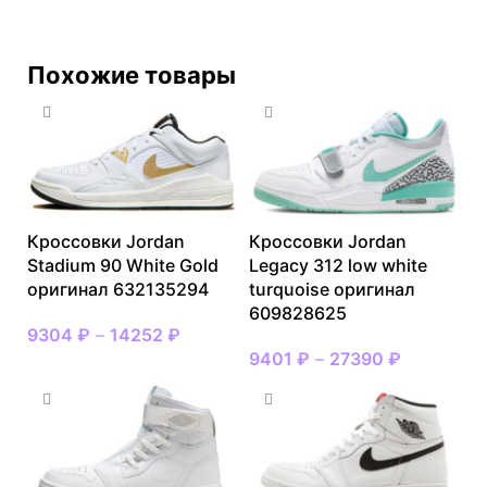
Похожие товары
Кроссовки Jordan
Кроссовки Jordan
Stadium 90 White Gold
Legacy 312 low white
оригинал 632135294
turquoise оригинал
609828625
9304
₽
–
14252
₽
9401
₽
–
27390
₽