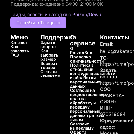
Поддержка:
ежедневно 04:00–21:00 МСК
Гайды, советы и находки с Poizon/Dewu
Перейти в Telegram
Меню
Поддержка
О
Контакты
Каталог
Задать
сервисе
Email:
Как
вопрос
О
заказать
Как
hello@raketacn
PoizonBox
FAQ
выбрать
Проверка
TG:
размер
оригинальности
Возврат
https://t.me/p
Политика в
товара
отношении
Задать
Отзывы
конфиденциальности
клиентов
вопрос
и обработки
персональных
https://t.me/p
данных
ООО
Согласие на
предоставление
«РАКЕТА-
прав на
СИЭН»
обработку и
передачу
ИНН:
персональных
9703190841
данных третьим
лицам
Юридический
Согласие
адрес:
на рекламу
Оферта
Москва,