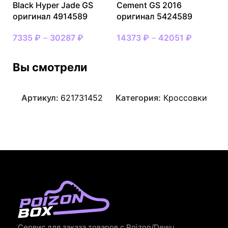
Black Hyper Jade GS
Cement GS 2016
оригинал 4914589
оригинал 5424589
7335
₽
–
30287
₽
14373
₽
–
42051
₽
Вы смотрели
Артикул:
621731452
Категория:
Кроссовки
Сервис для заказа товаров с Poizon/Dewu.