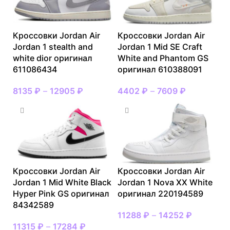
Кроссовки Jordan Air
Кроссовки Jordan Air
Jordan 1 stealth and
Jordan 1 Mid SE Craft
white dior оригинал
White and Phantom GS
611086434
оригинал 610388091
8135
₽
–
12905
₽
4402
₽
–
7609
₽
Кроссовки Jordan Air
Кроссовки Jordan Air
Jordan 1 Mid White Black
Jordan 1 Nova XX White
Hyper Pink GS оригинал
оригинал 220194589
84342589
11288
₽
–
14252
₽
11315
₽
–
17284
₽