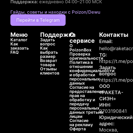
Поддержка:
ежедневно 04:00–21:00 МСК
Гайды, советы и находки с Poizon/Dewu
Перейти в Telegram
Меню
Поддержка
О
Контакты
Каталог
Задать
сервисе
Email:
Как
вопрос
О
заказать
Как
hello@raketacn
PoizonBox
FAQ
выбрать
Проверка
TG:
размер
оригинальности
Возврат
https://t.me/p
Политика в
товара
отношении
Задать
Отзывы
конфиденциальности
клиентов
вопрос
и обработки
персональных
https://t.me/p
данных
ООО
Согласие на
предоставление
«РАКЕТА-
прав на
СИЭН»
обработку и
передачу
ИНН:
персональных
9703190841
данных третьим
лицам
Юридический
Согласие
адрес:
на рекламу
Оферта
Москва,