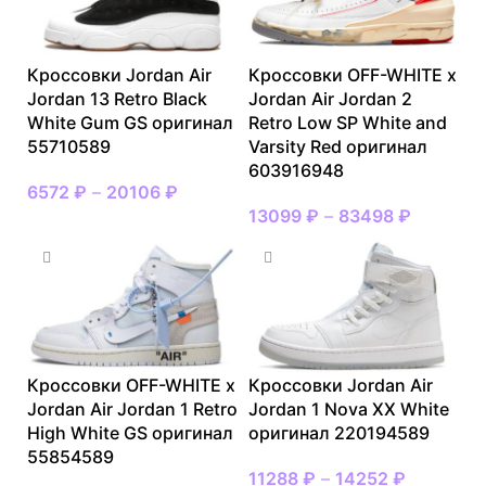
Кроссовки Jordan Air
Кроссовки OFF-WHITE x
Jordan 13 Retro Black
Jordan Air Jordan 2
White Gum GS оригинал
Retro Low SP White and
55710589
Varsity Red оригинал
603916948
6572
₽
–
20106
₽
13099
₽
–
83498
₽
Кроссовки OFF-WHITE x
Кроссовки Jordan Air
Jordan Air Jordan 1 Retro
Jordan 1 Nova XX White
High White GS оригинал
оригинал 220194589
55854589
11288
₽
–
14252
₽