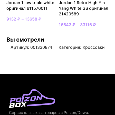
Jordan 1 low triple white
Jordan 1 Retro High Yin
оригинал 611576011
Yang White GS оригинал
21420589
9132
₽
–
13658
₽
16543
₽
–
33116
₽
Вы смотрели
Артикул:
601330874
Категория:
Кроссовки
Сервис для заказа товаров с Poizon/Dewu.