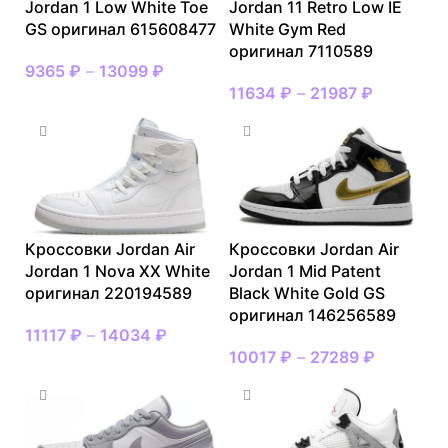
Jordan 1 Low White Toe
Jordan 11 Retro Low IE
GS оригинал 615608477
White Gym Red
оригинал 7110589
9365
₽
–
13099
₽
11634
₽
–
21987
₽
Кроссовки Jordan Air
Кроссовки Jordan Air
Jordan 1 Nova XX White
Jordan 1 Mid Patent
оригинал 220194589
Black White Gold GS
оригинал 146256589
11117
₽
–
14034
₽
10017
₽
–
27289
₽