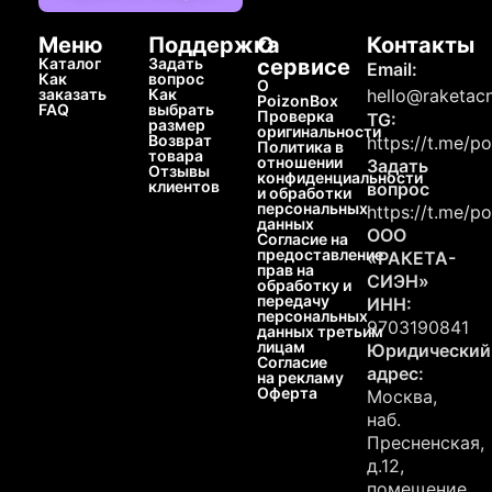
Меню
Поддержка
О
Контакты
Каталог
Задать
сервисе
Email:
Как
вопрос
О
заказать
Как
hello@raketacn
PoizonBox
FAQ
выбрать
Проверка
TG:
размер
оригинальности
Возврат
https://t.me/p
Политика в
товара
отношении
Задать
Отзывы
конфиденциальности
клиентов
вопрос
и обработки
персональных
https://t.me/p
данных
ООО
Согласие на
предоставление
«РАКЕТА-
прав на
СИЭН»
обработку и
передачу
ИНН:
персональных
9703190841
данных третьим
лицам
Юридический
Согласие
адрес:
на рекламу
Оферта
Москва,
наб.
Пресненская,
д.12,
помещение