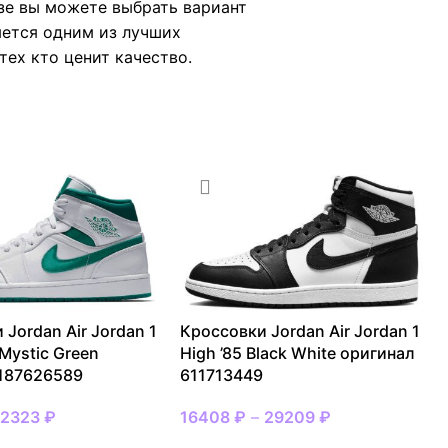
зе вы можете выбрать вариант
яется одним из лучших
тех кто ценит качество.
 Jordan Air Jordan 1
Кроссовки Jordan Air Jordan 1
 Mystic Green
High ’85 Black White оригинал
 187626589
611713449
22323
₽
16408
₽
–
29209
₽