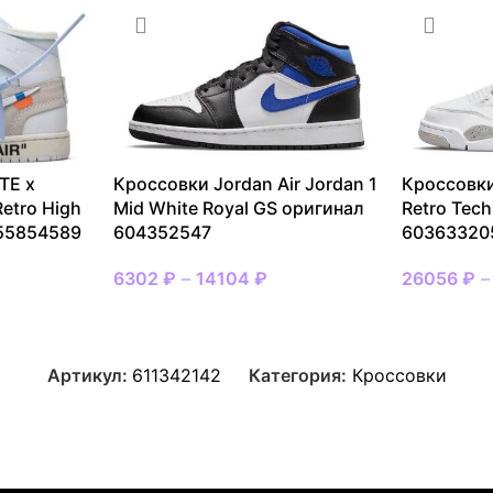
TE x
Кроссовки Jordan Air Jordan 1
Кроссовки
Retro High
Mid White Royal GS оригинал
Retro Tec
 55854589
604352547
60363320
6302
₽
–
14104
₽
26056
₽
Артикул:
611342142
Категория:
Кроссовки