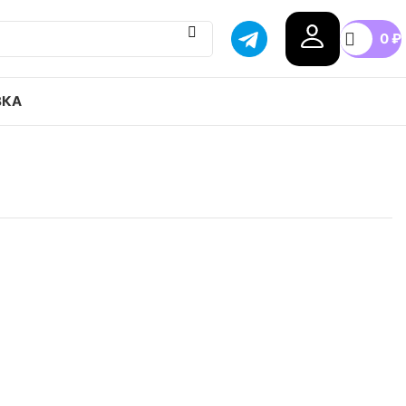
0
₽
ВКА
Zoom Court Dragon привозим с гарантией
бой город России, доступные цены.
42
42.5
43
44
44.5
+3