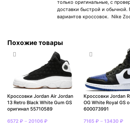
только оригинальные, с прове
доставки быстрой и обычной. 
вариантов кроссовок. Nike Zoo
Похожие товары
Кроссовки Jordan Air Jordan
Кроссовки Jordan R
13 Retro Black White Gum GS
OG White Royal GS 
оригинал 55710589
600073991
6572
₽
–
20106
₽
7165
₽
–
13430
₽