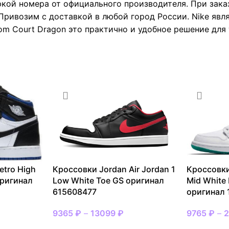
ркой номера от официального производителя. При зака
Привозим с доставкой в любой город России. Nike явл
m Court Dragon это практично и удобное решение для 
etro High
Кроссовки Jordan Air Jordan 1
Кроссовки
оригинал
Low White Toe GS оригинал
Mid White
615608477
оригинал
9365
₽
–
13099
₽
9765
₽
–