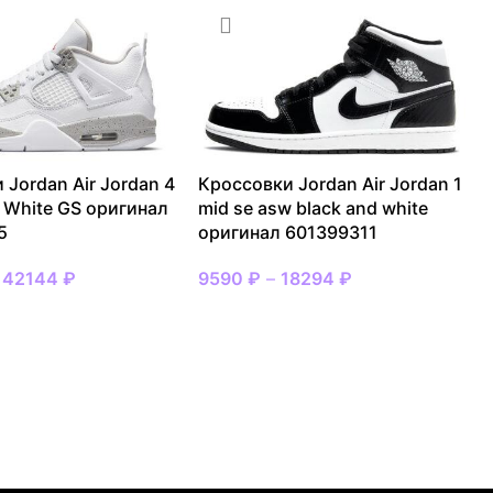
 Jordan Air Jordan 4
Кроссовки Jordan Air Jordan 1
h White GS оригинал
mid se asw black and white
5
оригинал 601399311
–
42144
₽
9590
₽
–
18294
₽